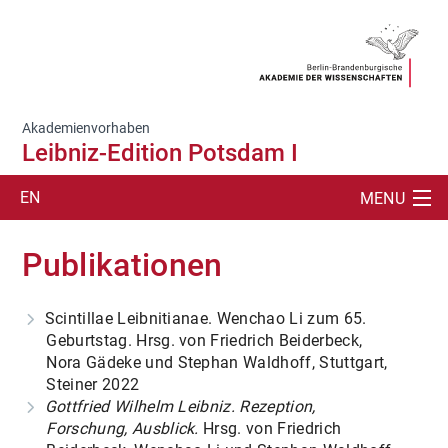
Akademienvorhaben
Leibniz-Edition Potsdam I
EN
MENU
SUCHE
Publikationen
ÜBERBLICK
Scintillae Leibnitianae. Wenchao Li zum 65.
EDITION
Geburtstag. Hrsg. von Friedrich Beiderbeck,
Nora Gädeke und Stephan Waldhoff, Stuttgart,
REIHE V - ZETTEL
Steiner 2022
Gottfried Wilhelm Leibniz. Rezeption,
HILFSMITTEL
Forschung, Ausblick.
Hrsg. von Friedrich