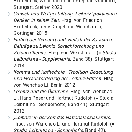
Beiderbeck, Wenchao Li und Stephan Waldhoff,
PUBLIKATIONEN
Stuttgart, Steiner 2020
Umwelt und Weltgestaltung: Leibniz' politisches
MITARBEITER*INNEN
Denken in seiner Zeit
. Hrsg. von Friedrich
Beiderbeck, Irene Dingel und Wenchao Li,
Göttingen 2015
Einheit der Vernunft und Vielfalt der Sprachen.
Beiträge zu Leibniz' Sprachforschung und
Zeichentheorie.
Hrsg. von Wenchao Li (=
Studia
Leibnitiana - Supplementa
, Band 38), Stuttgart
2014
Komma und Kathedrale - Tradition, Bedeutung
und Herausforderung der Leibniz-Edition.
Hrsg.
von Wenchao Li, Berlin 2012
Leibniz und die Ökumene.
Hrsg. von Wenchao
Li, Hans Poser und Hartmut Rudolph (= Studia
Leibnitina - Sonderhefte, Band 41), Stuttgart
2012
„Leibniz" in der Zeit des Nationalsozialismus.
Hrsg. von Wenchao Li und Hartmut Rudolph (=
Studia Leibnitiana - Sonderhefte
, Band 42),